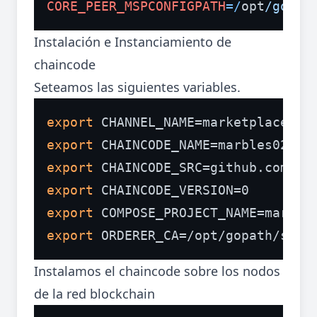
CORE_PEER_MSPCONFIGPATH
=/
opt
/gopat
Instalación e Instanciamiento de
chaincode
Seteamos las siguientes variables.
export
export
export
export
export
export
Instalamos el chaincode sobre los nodos
de la red blockchain