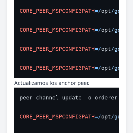
CORE_PEER_MSPCONFIGPATH
=/
opt
/gopat
CORE_PEER_MSPCONFIGPATH
=/
opt
/gopat
CORE_PEER_MSPCONFIGPATH
=/
opt
/gopat
CORE_PEER_MSPCONFIGPATH
=/
opt
/gopat
Actualizamos los anchor peer.
peer channel update 
-
o orderer.mid
CORE_PEER_MSPCONFIGPATH
=/
opt
/gopat