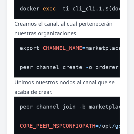
docker 
exec
 -ti cli_cli.1.$(docker
Creamos el canal, al cual pertenecerán
nuestras organizaciones
export 
CHANNEL_NAME
=
marketplace

peer channel create 
-
o orderer.mid
Unimos nuestros nodos al canal que se
acaba de crear.
peer channel join 
-
b marketplace.bl
CORE_PEER_MSPCONFIGPATH
=/
opt
/gopat