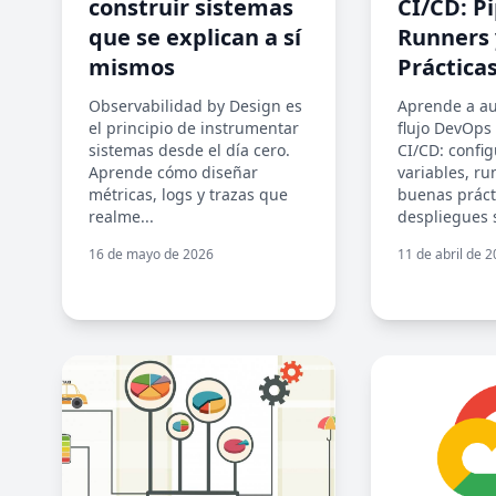
construir sistemas
CI/CD: Pi
que se explican a sí
Runners 
mismos
Práctica
Observabilidad by Design es
Aprende a au
el principio de instrumentar
flujo DevOps
sistemas desde el día cero.
CI/CD: config
Aprende cómo diseñar
variables, ru
métricas, logs y trazas que
buenas práct
realme...
despliegues s
16 de mayo de 2026
11 de abril de 