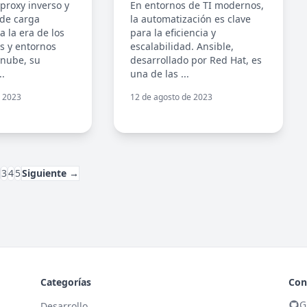
 proxy inverso y
En entornos de TI modernos,
de carga
la automatización es clave
 la era de los
para la eficiencia y
os y entornos
escalabilidad. Ansible,
 nube, su
desarrollado por Red Hat, es
..
una de las ...
e 2023
12 de agosto de 2023
2
3
4
5
Siguiente →
Categorías
Con
G
Desarrollo