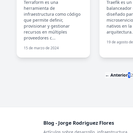
Terraform es una
Traefik es un
herramienta de
balanceador 
infraestructura como código
diseñado para
que permite definir,
microservici
provisionar y gestionar
nativos en la
recursos en múltiples
arquitectura.
proveedores c...
19 de agosto d
15 de marzo de 2024
← Anterior
1
Blog - Jorge Rodriguez Flores
Artículos sobre desarrollo, infraestructura,