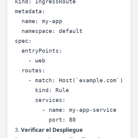
kind: IngressRoute

metadata:

  name: my-app

  namespace: default

spec:

  entryPoints:

    - web

  routes:

    - match: Host(`example.com`)

      kind: Rule

      services:

        - name: my-app-service

3.
Verificar el Despliegue